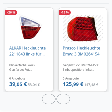
Zum Angebot
-26 %
-15 %
Produktinformationen des Anbieters
100,
€
18
ALKAR Heckleuchte
Prasco Heckleuchte
inklusive Mehrwertsteuer
2211843 links für
Bmw: 3 BM0264154
Versandkostenfrei
BMW 63216937459
Verkauf und Versand durch
Blinkerfarbe: weiß.
Gegenstück: BM0264153;
Glasfarbe: Rot.
Einbauposition: links;
Glühbirnenart: H21W/P21W.
Baujahr ab: 10/2008,
6 Angebote
5 Angebote
Hersteller: DEPO.
09/2009
39,
€
125,
€
Herstellernummer: 444-
05
99
53,04 €
147,48 €
1309L-UQ. Index: 444-
Bezahlarten
1309L-UQ. Montageseite:
Links. Sektion: Innenteil.
Lieferung
2-3 Werktage