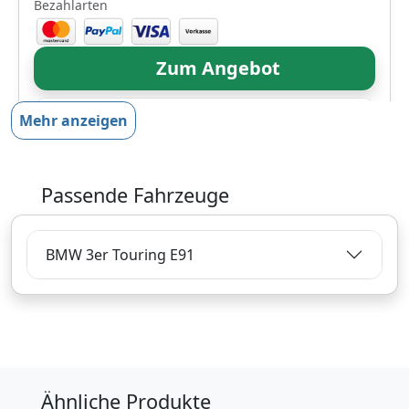
Bezahlarten
Zum Angebot
Mehr anzeigen
Produktinformationen des Anbieters
Passende Fahrzeuge
79,
€
48
inklusive Mehrwertsteuer
BMW 3er Touring E91
Versandkostenfrei
Verkauf und Versand durch
Bezahlarten
Ähnliche Produkte