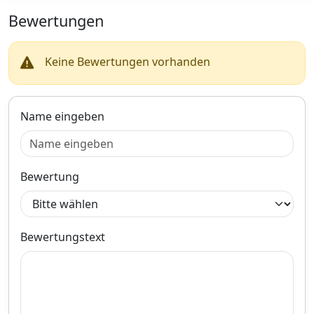
Zum Angebot
Bewertungen
Produktinformationen des Anbieters
Keine Bewertungen vorhanden
Name eingeben
Bewertung
Bewertungstext