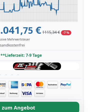
.041,
€
75
1115,34 €
-7 %
lusive Mehrwertsteuer
sandkostenfrei
**Lieferzeit: 7-9 Tage
zum Angebot