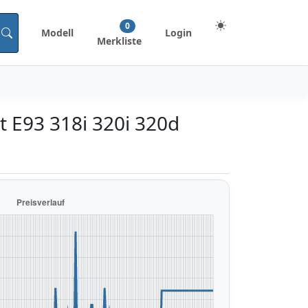
0
Modell
Login
Merkliste
t E93 318i 320i 320d