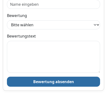
inklusive Mehrwertsteuer
zuzüglich 3,
€ Versandkosten
90
Verkauf und Versand durch
Bewertung
Bewertungstext
Zum Angebot
Produktinformationen des Anbieters
83,
€
90
Bewertung absenden
inklusive Mehrwertsteuer
Versandkostenfrei
Verkauf und Versand durch