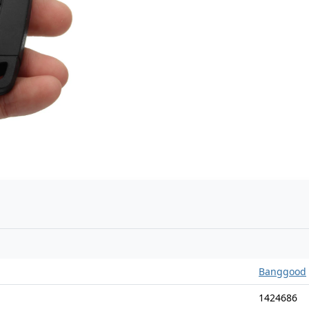
n
Banggood
1424686