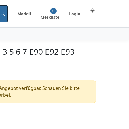
0
Modell
Login
Merkliste
 3 5 6 7 E90 E92 E93
n Angebot verfügbar. Schauen Sie bitte
rbei.