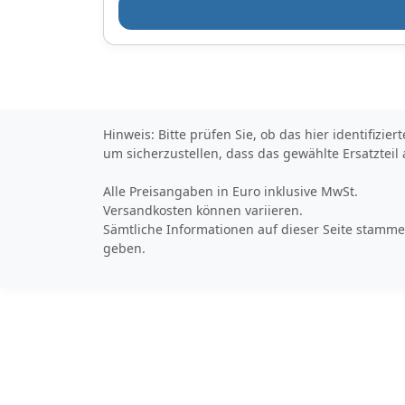
Cabriolet, Bj.:2013
BMW F12 6
Cabriolet,
Bj.:2011Angaben zur
Produktsicherheit:Si
cherheitshinweiseSi
cherheitshinweis für
Verpackung:Es
Hinweis: Bitte prüfen Sie, ob das hier identifizi
besteht
um sicherzustellen, dass das gewählte Ersatzteil
Verletzungsgefahr
an scharfen
Alle Preisangaben in Euro inklusive MwSt.
Papierkanten,
Versandkosten können variieren.
Kartonkanten oder
Folienkanten sowie
Sämtliche Informationen auf dieser Seite stammen
spitzen
geben.
Metallklammern.Ver
packungsmaterial ist
kein Spielzeug.
Erstickungsgefahr
für Kinder oder
Tiere.Sicherheitshin
weis für das
Produkt:Der Artikel
könnte scharfkantig