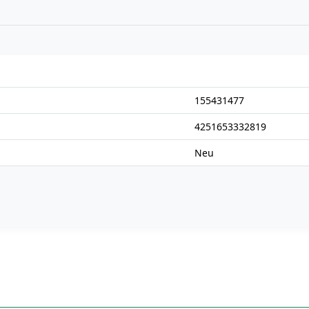
n
155431477
4251653332819
Neu