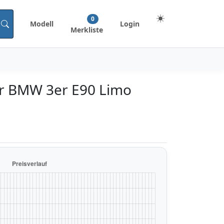
0
Modell
Login
Merkliste
ür BMW 3er E90 Limo