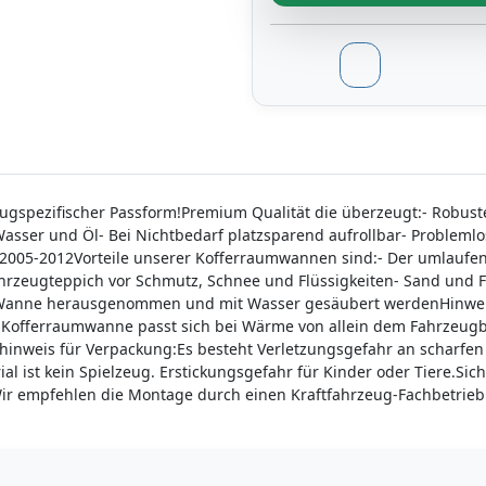
gspezifischer Passform!Premium Qualität die überzeugt:- Robuster
Wasser und Öl- Bei Nichtbedarf platzsparend aufrollbar- Probleml
2005-2012Vorteile unserer Kofferraumwannen sind:- Der umlaufen
ahrzeugteppich vor Schmutz, Schnee und Flüssigkeiten- Sand und 
 Wanne herausgenommen und mit Wasser gesäubert werdenHinweise:
Die Kofferraumwanne passt sich bei Wärme von allein dem Fahrze
shinweis für Verpackung:Es besteht Verletzungsgefahr an scharfen
 ist kein Spielzeug. Erstickungsgefahr für Kinder oder Tiere.Sich
Wir empfehlen die Montage durch einen Kraftfahrzeug-Fachbetrieb