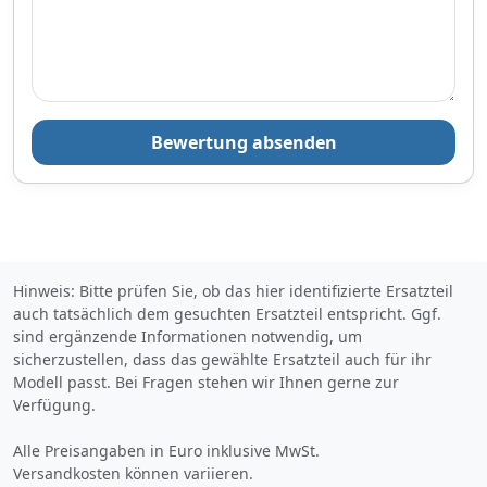
Fahrzeugwert.Der
Stoßfänger BLIC 5506-00-
0062954P ist für Kombi-
Fahrzeuge konzipiert, hat
Löcher für PDC-Sensoren
und ist für die Montage
hinten vorgesehen. Dieses
Bewertung absenden
Ersatzteil ist unter anderem
kompatibel ...
Hinweis: Bitte prüfen Sie, ob das hier identifizierte Ersatzteil
auch tatsächlich dem gesuchten Ersatzteil entspricht. Ggf.
sind ergänzende Informationen notwendig, um
sicherzustellen, dass das gewählte Ersatzteil auch für ihr
Modell passt. Bei Fragen stehen wir Ihnen gerne zur
Verfügung.
Alle Preisangaben in Euro inklusive MwSt.
Versandkosten können variieren.