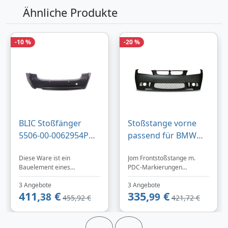
Ähnliche Produkte
-10 %
-20 %
BLIC Stoßfänger
Stoßstange vorne
5506-00-0062954P
passend für BMW
hinten für BMW
3er E90 E91 Limo
Diese Ware ist ein
Jom Frontstoßstange m.
51127171046
Touring PDC Sport
Bauelement eines
PDC-Markierungen
08-11 ABE
komplexen Erzeugnisses
Nebelscheinwerfereinsätzen
3 Angebote
3 Angebote
(Kraftfahrzeug) und dient als
(5111288JOM) - HSN/TSN:
411,
€
335,
€
Ersatz für Originalteile, die
38
0005/ANF,0005/AOA,0005/B
99
455,92 €
421,72 €
durch ein
CW,0005/ANE,0005/AWC,00
Gemeinschaftsgeschmacks
05/AWU,0005/AVU,0005/AW
muster oder ein
Q,0005/AWV,0005/AWL,0005