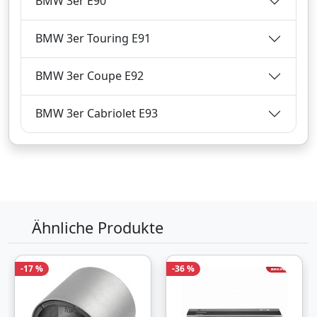
BMW 3er E90
115,
€
99
inklusive Mehrwertsteuer
BMW 3er Touring E91
Versandkostenfrei
Verkauf und Versand durch
BMW 3er Coupe E92
BMW 3er Cabriolet E93
Bezahlarten
Lieferung
Versandfertig in 3-4 Werktagen
Zum Angebot
Ähnliche Produkte
Produktinformationen des Anbieters
-17 %
-36 %