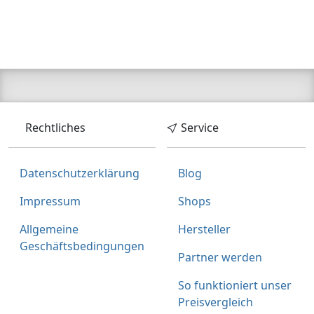
Zum Angebot
Produktinformationen des Anbieters
Rechtliches
Service
Datenschutzerklärung
Blog
128,
€
76
Impressum
Shops
inklusive Mehrwertsteuer
Versandkostenfrei
Allgemeine
Hersteller
Verkauf und Versand durch
Geschäftsbedingungen
Partner werden
So funktioniert unser
Preisvergleich
Bezahlarten