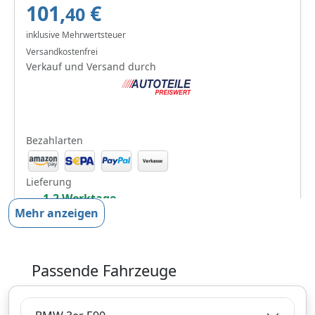
101,
€
40
inklusive Mehrwertsteuer
Versandkostenfrei
Verkauf und Versand durch
Bezahlarten
Lieferung
1-2 Werktage
Mehr anzeigen
Zum Angebot
Produktinformationen des Anbieters
Passende Fahrzeuge