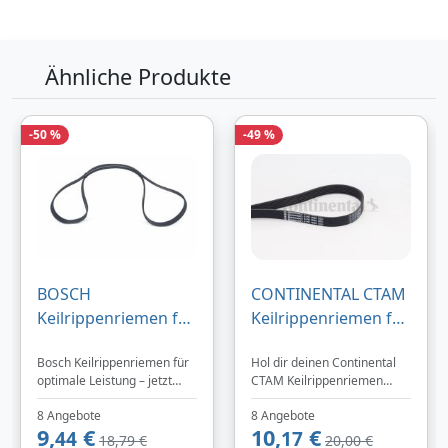
Zum Angebot
Ähnliche Produkte
Produktinformationen des Anbieters
-50 %
-49 %
62,
€
49
inklusive Mehrwertsteuer
Versandkostenfrei
Verkauf und Versand durch
BOSCH
CONTINENTAL CTAM
Keilrippenriemen für
Keilrippenriemen für
LAND ROVER
RENAULT ALFA
Bosch Keilrippenriemen für
Hol dir deinen Continental
SUBARU BMW
ROMEO VW
optimale Leistung – jetzt
CTAM Keilrippenriemen
Bezahlarten
HONDA
GENERAL MOTORS
direkt bei TEILeHABER
schnell und sicher bei
11287568247
FIAT VAUXHALL
8 Angebote
8 Angebote
sichern.
TEILeHABER.
9,
€
10,
€
44
17
ERR6191
LANCIA BMW OPEL
18,79 €
20,00 €
Lieferung