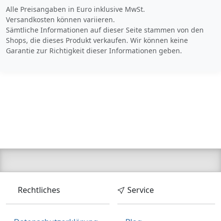
Zum Angebot
Alle Preisangaben in Euro inklusive MwSt.
Versandkosten können variieren.
Sämtliche Informationen auf dieser Seite stammen von den
Produktinformationen des Anbieters
Shops, die dieses Produkt verkaufen. Wir können keine
Garantie zur Richtigkeit dieser Informationen geben.
96,
€
64
inklusive Mehrwertsteuer
Versandkostenfrei
Verkauf und Versand durch
Bezahlarten
Rechtliches
Service
Lieferung
2-3 Werktage