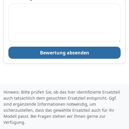
Versandfertig in 3-4 Werktagen
Zum Angebot
Produktinformationen des Anbieters
Bewertung absenden
72,
€
24
inklusive Mehrwertsteuer
Versandkostenfrei
Verkauf und Versand durch
Hinweis: Bitte prüfen Sie, ob das hier identifizierte Ersatzteil
auch tatsächlich dem gesuchten Ersatzteil entspricht. Ggf.
sind ergänzende Informationen notwendig, um
sicherzustellen, dass das gewählte Ersatzteil auch für ihr
Bezahlarten
Modell passt. Bei Fragen stehen wir Ihnen gerne zur
Verfügung.