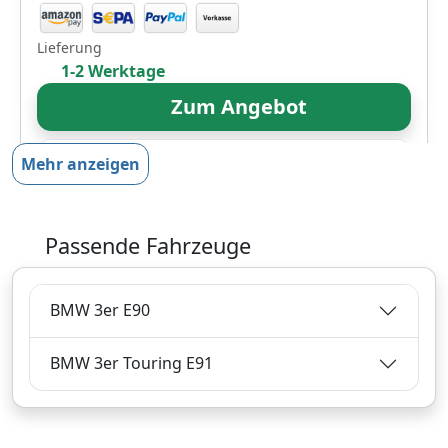
Lieferung
1-2 Werktage
Zum Angebot
Mehr anzeigen
Produktinformationen des Anbieters
Passende Fahrzeuge
62,
€
18
inklusive Mehrwertsteuer
BMW 3er E90
Versandkostenfrei
Verkauf und Versand durch
BMW 3er Touring E91
Bezahlarten