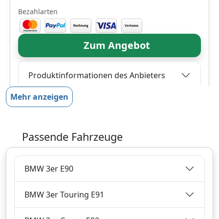
Bezahlarten
Zum Angebot
Produktinformationen des Anbieters
Mehr anzeigen
118,
€
99
inklusive Mehrwertsteuer
Passende Fahrzeuge
Versandkostenfrei
Verkauf und Versand durch
BMW 3er E90
BMW 3er Touring E91
Bezahlarten