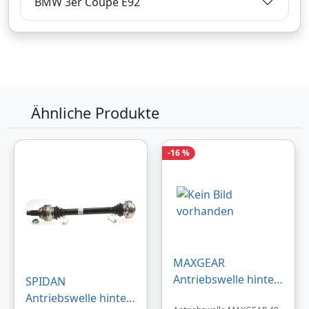
BMW 3er Coupe E92
Lieferung
3-5 Werktage
Zum Angebot
Produktinformationen des Anbieters
Ähnliche Produkte
-16 %
125,
€
06
inklusive Mehrwertsteuer
Versandkostenfrei
Verkauf und Versand durch
MAXGEAR
Antriebswelle hinten
SPIDAN
Bezahlarten
rechts für BMW
Antriebswelle hinten