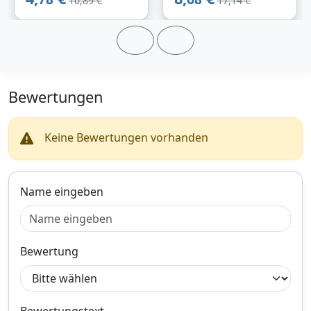
10,89 €
17,14 €
Auslassseite, vorne;
zwischen Rohren und
Abgasanlage: für
Schalldämpfern. Der
Katalysator, für Abgasrohr,
Austausch einer defekten
für Endschalldämpfer, von
Dichtung stellt sicher, dass
Mittelschalldämpfer nach
das gesamte Abgas
Endschalldämpfer
ordnungsgemäß durch den
Katalysator und die
Bewertungen
Schalldämpfer geleitet
wird.Die Abgasrohrdichtung
ELRING 504.400 hat zwei
Befestigungsbohrungen und
Keine Bewertungen vorhanden
ist für die Montage am
Abgaskrümmer vorgesehen.
Dieses Ersatzteil ist unter
anderem mit BMW X1, BMW
Name eingeben
3 Touring, BMW 6, BMW 5
und BMW 7 kompatibel.
Bestellen Sie die
Abgasrohrdichtung ELRING
504.400 jetzt bei
Bewertung
Motointegrator.