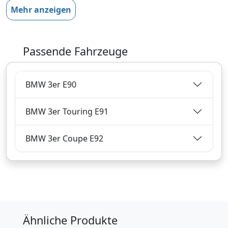
Mehr anzeigen
4,
€
29
inklusive Mehrwertsteuer
Passende Fahrzeuge
Versandkostenfrei
Verkauf und Versand durch
BMW 3er E90
BMW 3er Touring E91
Bezahlarten
BMW 3er Coupe E92
Lieferung
3-5 Werktage
Zum Angebot
Produktinformationen des Anbieters
Ähnliche Produkte