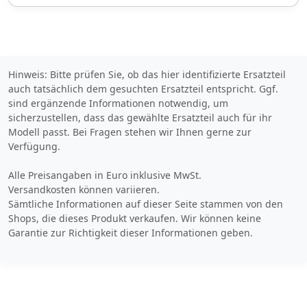
0005/AVP,0005/AAE,0005/A
inklusive Mehrwertsteuer
QR,0005/ASV,0005/BDW,000
5/ADJ,0005/AEB,0005/ACU,0
Versandkostenfrei
005/BAU,0005/AHL,0005/AJP
Verkauf und Versand durch
,0005/AUU,0005/AMQ,0005/
811,0005/AIH,0005/AOL,000
Hinweis: Bitte prüfen Sie, ob das hier identifizierte Ersatzteil
5/AQA,0005/ALV,0005/BBH,
auch tatsächlich dem gesuchten Ersatzteil entspricht. Ggf.
0005/AIX,0005/ACW,0005/A
sind ergänzende Informationen notwendig, um
PS,0005/ADT,0005/AHZ,000
sicherzustellen, dass das gewählte Ersatzteil auch für ihr
5/AIH,0005/AHK,0005/AVK,0
Bezahlarten
Modell passt. Bei Fragen stehen wir Ihnen gerne zur
005/AJM,0005/AYL,0005/AB
B,0005/ALF,0005/ALM,0005/
Verfügung.
AWT,0005/835,0005/AIA,000
Zum Angebot
5/AYM,0005/BDQ,0005/823,
Alle Preisangaben in Euro inklusive MwSt.
0005/BDI,0005/ALR,0005/A
Versandkosten können variieren.
HE,0005/AJX,0005/ALU,0005
Sämtliche Informationen auf dieser Seite stammen von den
/837,0005/APY,0005/AHI,00
Produktinformationen des Anbieters
Shops, die dieses Produkt verkaufen. Wir können keine
05/AXI,0005/176,0005/AXD,
0005/BED,0005/874,0005/A
Garantie zur Richtigkeit dieser Informationen geben.
KA,0005/ADL,0005/AGK,000
5/AXE,0005/AIF,0005/ALX,00
21,
€
99
05/825,0005/AVJ,0005/AXK,0
005/AMS,0005/AGY,0005/A
inklusive Mehrwertsteuer
HC,0005/ADK,0005/AHB,000
5/AHX,0005/AJC,0005/AWC,