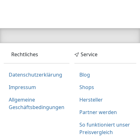
Versandkostenfrei
0005/AQX,0005/ARS,0005/A
Verkauf und Versand durch
YQ,0005/AFF,0005/ABI,0005/
AVM,0005/895,0005/BAV,00
05/ALK,0005/ABA,0005/AQN
,0005/AAC,0005/ANC,0005/
ARG,0005/760,0005/ANP,00
05/881,0005/866,0005/ALA,
Bezahlarten
0005/AVX,0005/834,0005/B
DM,0005/ALD,0005/ABQ,00
Rechtliches
Service
05/BDT,0005/BDL,0005/783,
Lieferung
0005/AWB,0005/BBE,0005/8
3-5 Werktage
49,0005/APS,0005/AMN,000
5/AIP,0005/839,0005/AXV,00
Datenschutzerklärung
Blog
Zum Angebot
05/AQU,0005/AND,0005/AD
O,0005/AMM,0005/ABX,000
Impressum
Shops
5/830,0005/APX,0005/AKB,0
005/AWP,0005/877,0005/AIV
Produktinformationen des Anbieters
Allgemeine
Hersteller
,0005/AXS,0005/AFO,0005/7
59,0005/APW,0005/BEC,000
Geschäftsbedingungen
5/AJU,0005/BDP,0005/AIF,00
Partner werden
05/AQJ,0005/AOM,0005/AV
W,0005/ALQ,0005/ARP,0005/
So funktioniert unser
BDS,0005/AKJ,0005/AQB,00
Preisvergleich
05/AEE,0005/ABC,0005/175,
0005/ARI,0005/BBI,0005/86