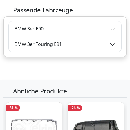
Passende Fahrzeuge
17,
€
98
inklusive Mehrwertsteuer
BMW 3er E90
Versandkostenfrei
Verkauf und Versand durch
BMW 3er Touring E91
Bezahlarten
Lieferung
2-3 Werktage
Ähnliche Produkte
Zum Angebot
-31 %
-26 %
Produktinformationen des Anbieters