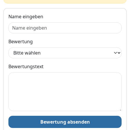
BMW 3 Gran Turismo, BMW
de Info 2: ohne Schrauben
3 Touring, BMW 4 Coupe,
Artikelnummer des
21,
€
78
BMW 5 Gran Turismo und
empfohlenen Zubehörs:
Name eingeben
BMW 6 Gran Coupe. Holen
8029027 alternativer
inklusive Mehrwertsteuer
Sie sich jetzt die
Reparatursatz: 8020036. OE-
Versandkostenfrei
Ölwannendichtung ELRING
Nummern: BMW:
584.140 bei Motointegrator.
24117536387,
Verkauf und Versand durch
24117571217,
Bewertung
24152333907. Passend für
folgende Modelle: BMW 1
(E81), BMW 1 Cabriolet
(E88), BMW 1 Coupe (E82),
Bezahlarten
BMW 3 (E90), BMW 3
Bewertungstext
Cabriolet (E93), BMW 3
Coupe (E92), BMW 3 Touring
(E91), BMW 5 (E60), BMW 5
Zum Angebot
Touring (E61), BMW 6 (E63),
BMW 6 Cabriolet (E64),
BMW 7 (E65, E66, E67),
BMW 7 (F01, F02, F03, F04),
Produktinformationen des Anbieters
BMW X1 (E84), BMW X3
(E83), BMW X5 (E70), BMW
Z4 Coupe (E86), BMW Z4
Bewertung absenden
Roadster (E85), BMW Z4
21,
€
96
Roadster (E89) HSN/TSN: