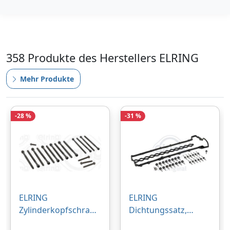
358 Produkte des Herstellers ELRING
Mehr Produkte
-28 %
-31 %
ELRING
ELRING
Zylinderkopfschraub
Dichtungssatz,
ensatz für BMW
Zylinderkopfhaube