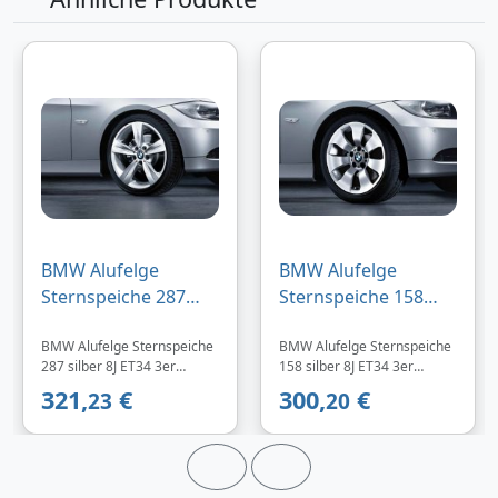
BMW Alufelge
BMW Alufelge
Sternspeiche 287
Sternspeiche 158
silber 8J ET34 3er
silber 8J ET34 3er
BMW Alufelge Sternspeiche
BMW Alufelge Sternspeiche
E90/E91/E92/E93
E90/E91/E92/E93
287 silber 8J ET34 3er
158 silber 8J ET34 3er
E90/E91/E92/E93
E90/E91/E92/E93
321,
€
300,
€
23
20
Vorderachse