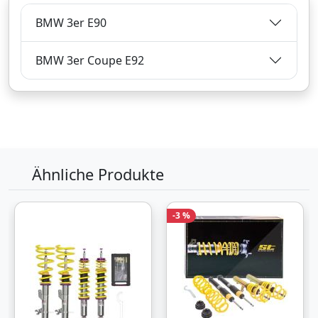
Verkauf und Versand durch
BMW 3er E90
BMW 3er Coupe E92
Bezahlarten
Lieferung
3-5 Werktage
Zum Angebot
Ähnliche Produkte
Produktinformationen des Anbieters
-3 %
1.260,
€
16
inklusive Mehrwertsteuer
Versandkostenfrei