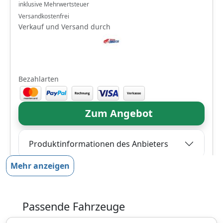
inklusive Mehrwertsteuer
Versandkostenfrei
Verkauf und Versand durch
Bezahlarten
Zum Angebot
Produktinformationen des Anbieters
Mehr anzeigen
1.108,
€
00
inklusive Mehrwertsteuer
Passende Fahrzeuge
Versandkostenfrei