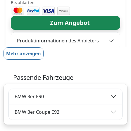
Bezahlarten
Zum Angebot
Produktinformationen des Anbieters
Mehr anzeigen
605,
€
99
inklusive Mehrwertsteuer
Passende Fahrzeuge
Versandkostenfrei
Verkauf und Versand durch
BMW 3er E90
BMW 3er Coupe E92
Bezahlarten