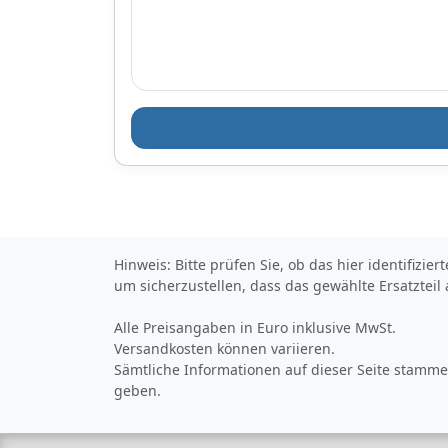
Sie sich jetzt de
Hauptscheinwer
DEPO 444-1149
LDEM2 bei
Motointegrator.
Hinweis: Bitte prüfen Sie, ob das hier identifizi
um sicherzustellen, dass das gewählte Ersatzteil
Alle Preisangaben in Euro inklusive MwSt.
Versandkosten können variieren.
Sämtliche Informationen auf dieser Seite stammen
geben.