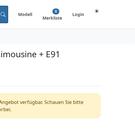
0
Modell
Login
Merkliste
Limousine + E91
n Angebot verfügbar. Schauen Sie bitte
rbei.