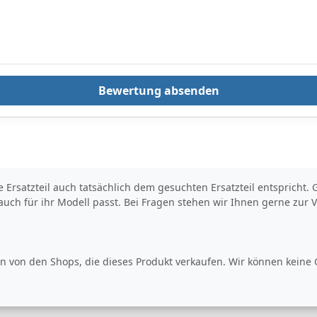
n
sein. Es besteht
fer
VerletzungsgefahrW
L-
ir empfehlen die
Montage durch
einen Kraftfahrzeug-
Fachbetrieb
Bewertung absenden
erte Ersatzteil auch tatsächlich dem gesuchten Ersatzteil entsprich
 auch für ihr Modell passt. Bei Fragen stehen wir Ihnen gerne zur 
 von den Shops, die dieses Produkt verkaufen. Wir können keine G