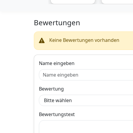
711307022789
für optimale Sic
durch klare
Lichtverteilung.
Scheinwerfer
Bewertungen
machen das
Fahrzeug für an
Verkehrsteilne
sichtbar und tr
Keine Bewertungen vorhanden
so zur Sicherhei
Straßenverkehr
bei.Der
Hauptscheinwer
Name eingeben
DEPO 444-1149
LDEM2 hat eine
weiße Blinkerfa
ist für H7-
Hauptlichtlamp
Bewertung
ausgelegt, ist o
Motor und für d
linke Montagese
vorgesehen. Di
Bewertungstext
Ersatzteil ist un
anderem kompat
mit BMW 3 Tour
und BMW 3. Hol