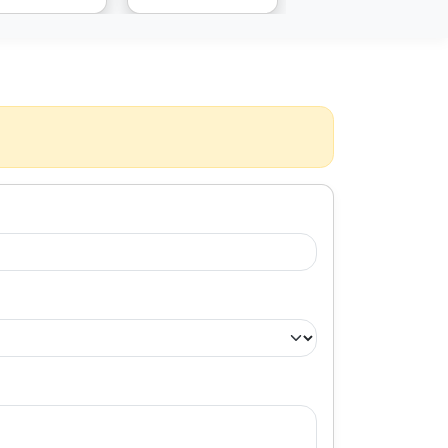
Fahrzeugausstattun
LWR;
g: für Fahrzeuge mit
Fahrzeugausstattun
Leuchtweitenregulie
g: für Fahrzeuge mit
rung;
Leuchtweitenregulie
Herstellereinschrän
rung;
kung: Valeo;
Herstellereinschrän
Lampenart: H7/H7;
kung: Valeo;
Leuchten-Bauart:
Lampenart: H7/H7;
Halogen; Baujahr
Leuchten-Bauart:
ab: 03/2009,
Halogen; Baujahr
09/2009
ab: 03/2009,
09/2009