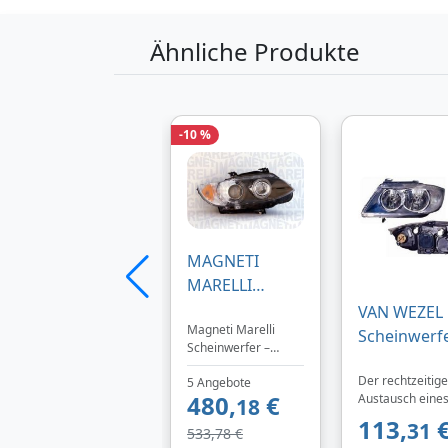
Ähnliche Produkte
-10 %
MAGNETI
MARELLI
Hauptscheinw
VAN WEZEL
Magneti Marelli
erfer rechts Bi-
Scheinwerf
Scheinwerfer –
Xenon für
Links für 
moderne
BMW 7182514
Der rechtzeitige
3
5 Angebote
Lichttechnik, jetzt bei
480,
€
Austausch eine
TEILeHABER.de.
18
63117182514
defekten
113,
31
63114871220
533,78 €
Scheinwerfers s