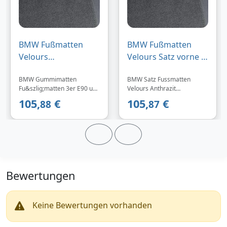
BMW Fußmatten
BMW Fußmatten
Velours
Velours Satz vorne &
vorne/hinten 3er E90
hinten 3er E92
BMW Gummimatten
BMW Satz Fussmatten
E91 anthrazit
anthrazit
Fu&szlig;matten 3er E90 und
Velours Anthrazit
E91 Passgenaue Velours
51477316595
105,
€
105,
€
88
87
Fu&szlig;matten (4-teilig),
schmutzabweisend und
wasserbest&auml;ndig.
Bewertungen
Keine Bewertungen vorhanden