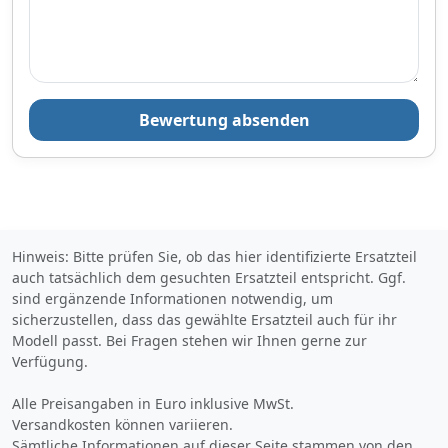
shinweiseSicherheitshinweis
für Verpackung:Es besteht
Verletzungsgefahr an
scharfen Papierkanten,
Kartonkanten oder
Folienkanten sowie spitzen
Metallklammern.Verpackung
Bewertung absenden
smaterial ist kein Spielzeug.
Erstickungsgefahr für Kinder
oder
Tiere.Sicherheitshinweis für
das Produkt:Der Artikel
könnte scharfkantig sein. Es
besteht
Hinweis: Bitte prüfen Sie, ob das hier identifizierte Ersatzteil
VerletzungsgefahrWir
auch tatsächlich dem gesuchten Ersatzteil entspricht. Ggf.
empfehlen die Montage
durch einen Kraftfahrzeug-
sind ergänzende Informationen notwendig, um
Fachbetrieb
sicherzustellen, dass das gewählte Ersatzteil auch für ihr
Modell passt. Bei Fragen stehen wir Ihnen gerne zur
Verfügung.
Alle Preisangaben in Euro inklusive MwSt.
Versandkosten können variieren.
Sämtliche Informationen auf dieser Seite stammen von den