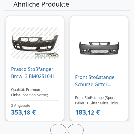
Ähnliche Produkte
Prasco Stoßfänger
Bmw: 3 BM0251041
Front Stoßstange
Schürze Gitter
Qualität: Premium;
Spoiler Sport E92
Einbauposition: vorne;
Front Stoßstange (Sport
Look für BMW E90
Oberfläche: grundiert;
Paket) + Gitter Mitte Links
2005-2008
3 Angebote
mechanisch bearbeitet: mit
Rechts für Ihren BMW 3er
353,
€
183,
€
Loch/Löchern für
18
12
E90 im E92 Look!Sportlich-
Einparkhilfe, mit
dynamisches SET (siehe
Loch/Löchern für
Abbildung) aus
Waschdüse; Produktreihe:
lackierfähigem ABS
Premium; Baujahr bis: