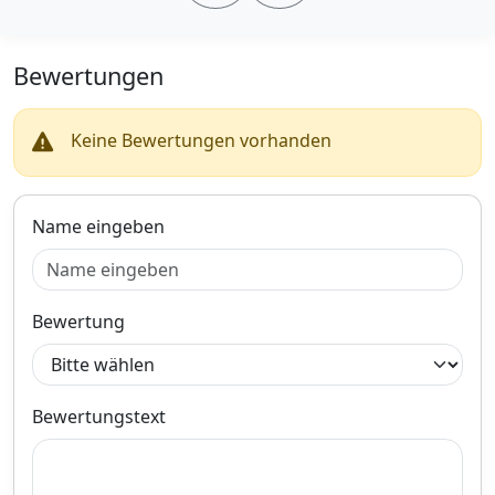
Kunststoff, splittersicher und
09/2010
schlagfest!- Komplette
Frontschürze vorne- Im
typischen Sport-Look- Inkl.
Bewertungen
Gitter Links/Rechts/Mitte-
Montage an den Original
Haltepunkten- Ohne
Keine Bewertungen vorhanden
Aussparrungen für PDC
(sind aber an der Rückseite
markiert)Tolle Optik zum
kleinen Preis!Passend
Name eingeben
für:BMW 3er E90 Limousine
2005-2008 (nicht passend
für
Facelift)Lieferumfang:Siehe
Abbildung (es werden nur
Bewertung
die Artikel wie abgebildet
geliefert!)Bitte beachten Sie
dass es sich um einen
Speditionsversand handelt
der 3-10 Tage in Anspruch
Bewertungstext
nimmt! Es ist hierzu eine
Terminvereinbarung mit der
Spedition nötigAngaben zur
Produktsicherheit:Sicherheit