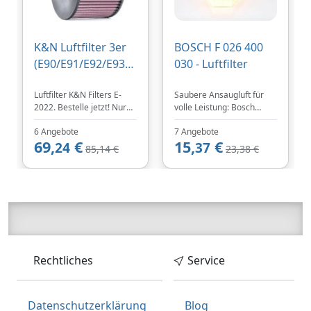
K&N Luftfilter 3er
BOSCH F 026 400
(E90/E91/E92/E93)
030 - Luftfilter
330i Bj. 3/2005-
Luftfilter K&N Filters E-
Saubere Ansaugluft für
2012
2022. Bestelle jetzt! Nur
volle Leistung: Bosch
78.85 EUR. Schnelle
Luftfilter – bei
6 Angebote
7 Angebote
Lieferung in Deutschland
TEILeHABER.de.
69,
€
15,
€
innerhalb von 1 bis 2
24
37
85,14 €
23,38 €
Werktagen. Das Produkt
passt für folgende
Modelle: BMW [1, 1
Convertible, 1 Coupe, 3, 3
Convertible, 3 Coupe, 3
Touring].
Rechtliches
Service
Datenschutzerklärung
Blog