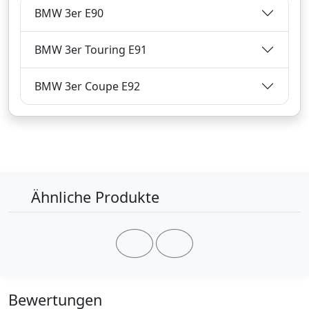
BMW 3er E90
BMW 3er Touring E91
Bezahlarten
BMW 3er Coupe E92
Lieferung
2-3 Werktage
Zum Angebot
Produktinformationen des Anbieters
Ähnliche Produkte
10,
€
32
inklusive Mehrwertsteuer
zuzüglich 3,
€ Versandkosten
90
Bewertungen
Verkauf und Versand durch