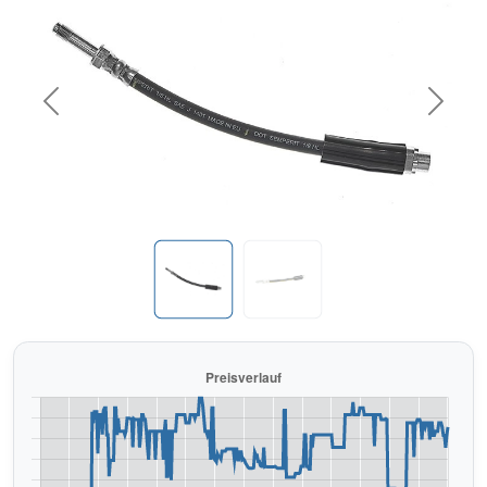
Previous
Next