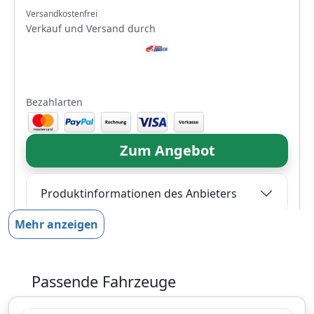
Versandkostenfrei
Verkauf und Versand durch
Bezahlarten
Zum Angebot
Produktinformationen des Anbieters
Mehr anzeigen
9,
€
98
inklusive Mehrwertsteuer
Passende Fahrzeuge
Versandkostenfrei
Verkauf und Versand durch