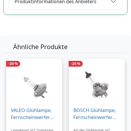
Produktinformationen des Anbieters
Ähnliche Produkte
-20 %
-24 %
VALEO Glühlampe,
BOSCH Glühlampe,
Fernscheinwerfer
Fernscheinwerfer
VW,AUDI,MERCEDES-
VW,AUDI,MERCEDES-
Lampenart: H7; Spannung
Art der Glühlampe: H7.