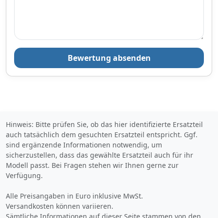
vermeiden, Funktionen
vermeiden, Funktionen
korrekt zu nutzen und Ihr
korrekt zu nutzen und Ihr
Fahrzeug lange in
Fahrzeug lange in
Bestzustand zu halten.
Bestzustand zu halten.
Bewertung absenden
Hinweis: Bitte prüfen Sie, ob das hier identifizierte Ersatzteil
auch tatsächlich dem gesuchten Ersatzteil entspricht. Ggf.
sind ergänzende Informationen notwendig, um
sicherzustellen, dass das gewählte Ersatzteil auch für ihr
Modell passt. Bei Fragen stehen wir Ihnen gerne zur
Verfügung.
Alle Preisangaben in Euro inklusive MwSt.
Versandkosten können variieren.
Sämtliche Informationen auf dieser Seite stammen von den