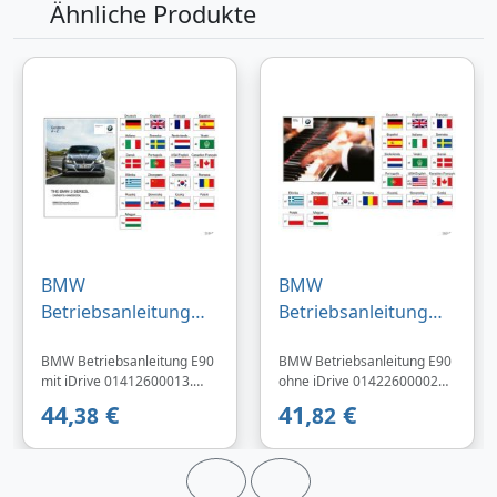
Ähnliche Produkte
BMW
BMW
Betriebsanleitung
Betriebsanleitung
Englisch E90 mit
Französisch E90
BMW Betriebsanleitung E90
BMW Betriebsanleitung E90
iDrive 01412600013 -
ohne iDrive
mit iDrive 01412600013.
ohne iDrive 01422600002
Bildp
01422600002
Entdecken Sie die Original
Entdecken Sie die Original
44,
€
41,
€
38
82
BMW Bedienungsanleitung
BMW Bedienungsanleitung
in englischer Sprache, das
in französischer Sprache,
unverzichtbare
das unverzichtbare
Nachschlagewerk für jedes
Nachschlagewerk für jedes