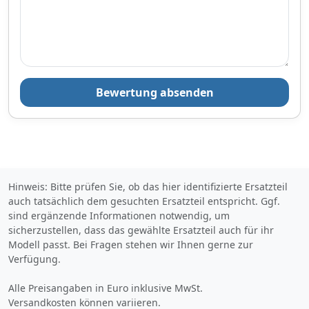
Produktinformationen des Anbieters
37,
€
92
Bewertung absenden
inklusive Mehrwertsteuer
Versandkostenfrei
Verkauf und Versand durch
Hinweis: Bitte prüfen Sie, ob das hier identifizierte Ersatzteil
Bezahlarten
auch tatsächlich dem gesuchten Ersatzteil entspricht. Ggf.
sind ergänzende Informationen notwendig, um
sicherzustellen, dass das gewählte Ersatzteil auch für ihr
Lieferung
Modell passt. Bei Fragen stehen wir Ihnen gerne zur
2-3 Werktage
Verfügung.
Zum Angebot
Alle Preisangaben in Euro inklusive MwSt.
Versandkosten können variieren.