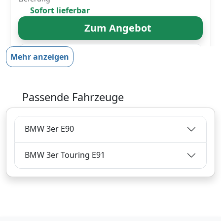
Sofort lieferbar
Zum Angebot
Mehr anzeigen
Produktinformationen des Anbieters
Passende Fahrzeuge
29,
€
96
inklusive Mehrwertsteuer
BMW 3er E90
Versandkostenfrei
Verkauf und Versand durch
BMW 3er Touring E91
Bezahlarten