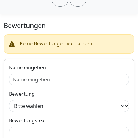
Riemenkomponenten vor
Produktinformationen des Anbieters
Beschädigungen durch
auslaufendes Öl.Der
Dichtungssatz,
Bewertungen
Zylinderkopfhaube ELRING
33,
€
255.130 ist unter anderem
99
kompatibel mit BMW X3,
BMW 3 Touring, BMW 3,
Keine Bewertungen vorhanden
inklusive Mehrwertsteuer
BMW 4 Cabriolet und BMW
Versandkostenfrei
4 Gran Coupe. Holen Sie
Verkauf und Versand durch
sich jetzt den Dichtungssatz,
Zylinderkopfhaube ELRING
Name eingeben
255.130 bei Motointegrator.
Bezahlarten
Bewertung
Lieferung
3-5 Werktage
Bewertungstext
Zum Angebot